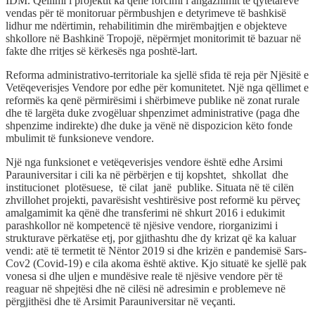
IDM. Qëllimi i projektit ka qenë forcimi i angazhimit të qytetarëve
vendas për të monitoruar përmbushjen e detyrimeve të bashkisë
lidhur me ndërtimin, rehabilitimin dhe mirëmbajtjen e objekteve
shkollore në Bashkinë Tropojë, nëpërmjet monitorimit të bazuar në
fakte dhe rritjes së kërkesës nga poshtë-lart.
Reforma administrativo-territoriale ka sjellë sfida të reja për Njësitë e
Vetëqeverisjes Vendore por edhe për komunitetet. Një nga qëllimet e
reformës ka qenë përmirësimi i shërbimeve publike në zonat rurale
dhe të largëta duke zvogëluar shpenzimet administrative (paga dhe
shpenzime indirekte) dhe duke ja vënë në dispozicion këto fonde
mbulimit të funksioneve vendore.
Një nga funksionet e vetëqeverisjes vendore është edhe Arsimi
Parauniversitar i cili ka në përbërjen e tij kopshtet, shkollat dhe
institucionet plotësuese, të cilat janë publike. Situata në të cilën
zhvillohet projekti, pavarësisht veshtirësive post reformë ku përveç
amalgamimit ka qënë dhe transferimi në shkurt 2016 i edukimit
parashkollor në kompetencë të njësive vendore, riorganizimi i
strukturave përkatëse etj, por gjithashtu dhe dy krizat që ka kaluar
vendi: atë të termetit të Nëntor 2019 si dhe krizën e pandemisë Sars-
Cov2 (Covid-19) e cila akoma është aktive. Kjo situatë ke sjellë pak
vonesa si dhe uljen e mundësive reale të njësive vendore për të
reaguar në shpejtësi dhe në cilësi në adresimin e problemeve në
përgjithësi dhe të Arsimit Parauniversitar në veçanti.