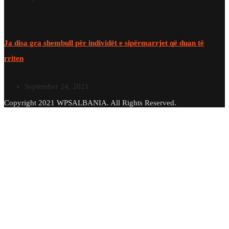
Ja disa gra shembull për individët e sipërmarrjet që duan të
rriten
September 24, 2021
Copyright 2021 WPSALBANIA. All Rights Reserved.