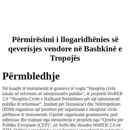
Përmirësimi i llogaridhënies së
qeverisjes vendore në Bashkinë e
Tropojës
Përmbledhje
Në kuadër të instrumentit të granteve të vogla “Shoqëria civile
lokale në reformën në administratën publike”, të projektit WeBER
2.0 “Shoqëria Civile e Ballkanit Perëndimor për një administratë
publike të reformuar”, Instituti për Demokraci dhe Ndërmjetësim
(IDM) organizon një punëtori për organizatat e shoqërisë civile
përfituese të instrumentit. Gjashtë organizatat grantmarrëse janë
udhëzuar dhe trajnuar nga menaxherja e projektit nga “Qendra për
Politike Evropiane (CEP)”, në Serbi dhe skuadra WeBER 2.0 në