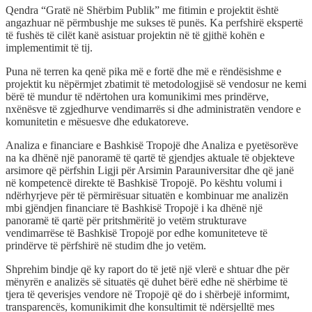
Qendra “Gratë në Shërbim Publik” me fitimin e projektit është
angazhuar në përmbushje me sukses të punës. Ka perfshirë ekspertë
të fushës të cilët kanë asistuar projektin në të gjithë kohën e
implementimit të tij.
Puna në terren ka qenë pika më e fortë dhe më e rëndësishme e
projektit ku nëpërmjet zbatimit të metodologjisë së vendosur ne kemi
bërë të mundur të ndërtohen ura komunikimi mes prindërve,
nxënësve të zgjedhurve vendimarrës si dhe administratën vendore e
komunitetin e mësuesve dhe edukatoreve.
Analiza e financiare e Bashkisë Tropojë dhe Analiza e pyetësorëve
na ka dhënë një panoramë të qartë të gjendjes aktuale të objekteve
arsimore që përfshin Ligji për Arsimin Parauniversitar dhe që janë
në kompetencë direkte të Bashkisë Tropojë. Po kështu volumi i
ndërhyrjeve për të përmirësuar situatën e kombinuar me analizën
mbi gjëndjen financiare të Bashkisë Tropojë i ka dhënë një
panoramë të qartë për pritshmëritë jo vetëm strukturave
vendimarrëse të Bashkisë Tropojë por edhe komuniteteve të
prindërve të përfshirë në studim dhe jo vetëm.
Shprehim bindje që ky raport do të jetë një vlerë e shtuar dhe për
mënyrën e analizës së situatës që duhet bërë edhe në shërbime të
tjera të qeverisjes vendore në Tropojë që do i shërbejë informimt,
transparencës, komunikimit dhe konsultimit të ndërsjelltë mes