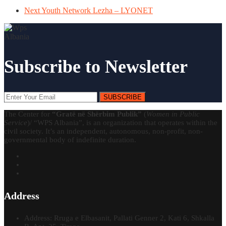
Next
Youth Network Lezha – LYONET
Subscribe to Newsletter
SUBSCRIBE
The Center for
“Gratë në Shërbim Publik”
(
Women in Public
Service
)/ “WPS Albania”, is an organization that operates within the
civil society. It’s an independent, autonomous, non-profit, non-
governmental body of indefinite duration.
Address
Address: Rruga e Elbasanit, Pallati Genner 2, Kati 6, Shkalla