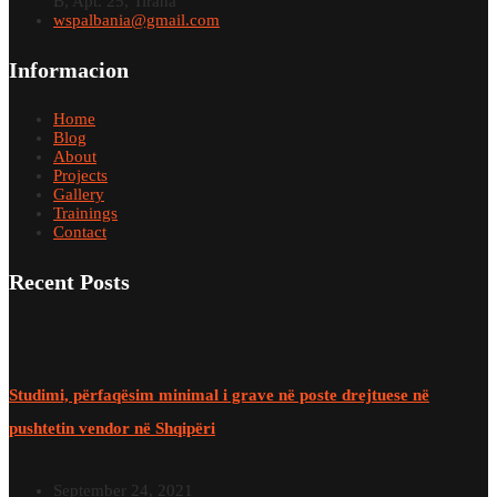
B, Apt. 25, Tirana
wspalbania@gmail.com
Informacion
Home
Blog
About
Projects
Gallery
Trainings
Contact
Recent Posts
Studimi, përfaqësim minimal i grave në poste drejtuese në
pushtetin vendor në Shqipëri
September 24, 2021