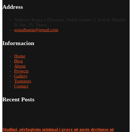
Address
Address: Rruga e Elbasanit, Pallati Genner 2, Kati 6, Shkalla
B, Apt. 25, Tirana
wspalbania@gmail.com
Informacion
Home
Blog
About
Projects
Gallery
Trainings
Contact
Recent Posts
Studimi, përfaqësim minimal i grave në poste drejtuese në