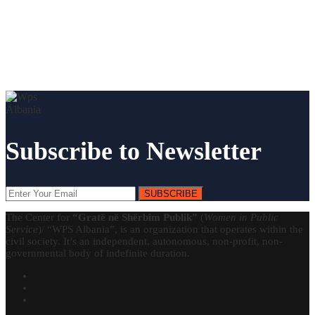
Subscribe to Newsletter
SUBSCRIBE
The Center for
“Gratë në Shërbim Publik”
(
Women in Public
Service
)/ “WPS Albania”, is an organization that operates within the
civil society. It’s an independent, autonomous, non-profit, non-
governmental body of indefinite duration.