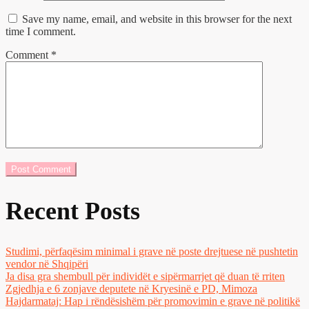
Save my name, email, and website in this browser for the next
time I comment.
Comment
*
Recent Posts
Studimi, përfaqësim minimal i grave në poste drejtuese në pushtetin
vendor në Shqipëri
Ja disa gra shembull për individët e sipërmarrjet që duan të rriten
Zgjedhja e 6 zonjave deputete në Kryesinë e PD, Mimoza
Hajdarmataj: Hap i rëndësishëm për promovimin e grave në politikë