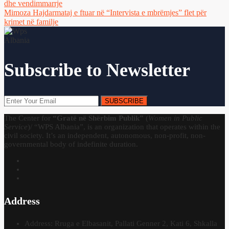
dhe vendimmarrje
Mimoza Hajdarmataj e ftuar në “Intervista e mbrëmjes” flet për
krimet në familje
Subscribe to Newsletter
SUBSCRIBE
The Center for
“Gratë në Shërbim Publik”
(
Women in Public
Service
)/ “WPS Albania”, is an organization that operates within the
civil society. It’s an independent, autonomous, non-profit, non-
governmental body of indefinite duration.
Address
Address: Rruga e Elbasanit, Pallati Genner 2, Kati 6, Shkalla