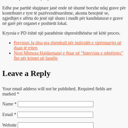
Edhe pse partitë shqiptare janë ende në shumë borxhe ndaj grave për
kontributet e tyre të pazëvendësueshme, akoma besojmë se,
zgjedhjet e afërta do jenë një shans i madh për kandidaturat e grave
në garë për organet e pushtetit lokal.
Kryesia e PD është një parathënie shpresëdhënëse në këtë proces.
Previous
Ja disa gra shembull për individët e sipërmarrjet që
duan të rriten
Next
Mimoza Hajdarmataj e ftuar në “Intervista e mbrëmjes”
flet për krimet në familje
Leave a Reply
Your email address will not be published.
Required fields are
marked
*
Name
*
Email
*
Website