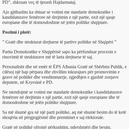
PD”, shkruan veç të tjerash Hajdarmataj.
Ajo gjithashtu ka shtuar se votimi me standarte demokratike i
kandidaturave femërore në drejtimin e një partie, nxit një qasje
europiane dhe të domosdoshme në jetën politike shqiptare.
Postimi i plotë:
” Gratë dhe strukturat drejtuese të partive politike në Shqipëri ”
Partia Demokratike e Shqipërisë sapo ka përfunduar procesin e
rinovimit të strukturave më të larta drejtuese të saj.
Personalisht dhe në emër të ËPS Albania Gratë në Shërbim Publik, e
cilësoj një hap përpara dhe zhvillim inkurajues për promovimin e
grave në politikë dhe vendimmarrje, zgjedhjen e gjashtë zonjave
deputete, në Kryesinë e PD.
Ne mendojmë se votimi me standarte demokratike i kandidaturave
femërore në drejtimin e një partie, nxit një qasje europiane dhe të
domosdoshme në jetën politike shqiptare.
Sa më shumë gra në një parti politike, aq më shumë besim do të ketë
shoqëria në përgjegjësinë dhe premtimet e saj elektorale.
Gratë në politikë ofrojnë përkushtim, ndershmëri dhe besim.