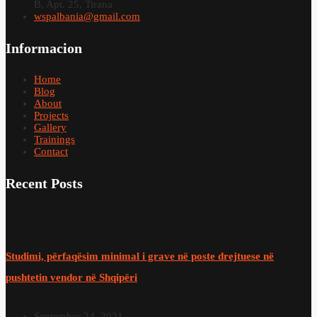
B, Apt. 25, Tirana
wspalbania@gmail.com
Informacion
Home
Blog
About
Projects
Gallery
Trainings
Contact
Recent Posts
Studimi, përfaqësim minimal i grave në poste drejtuese në
pushtetin vendor në Shqipëri
September 24, 2021