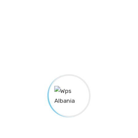
simos ducimus qui blanditiis praesentium
 et...