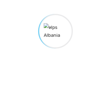
Ja disa gra shembull për individët e
sipërmarrjet që duan të rriten
Zgjedhja e 6 zonjave deputete në Kryesinë e
PD, Mimoza Hajdarmataj: Hap i rëndësishëm për
promovimin e grave në politikë dhe
vendimmarrje
Mimoza Hajdarmataj e ftuar në “Intervista e
mbrëmjes” flet për krimet në familje