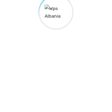
Continue Reading
Recent Posts
Studimi, përfaqësim minimal i grave në poste
drejtuese në pushtetin vendor në Shqipëri
Ja disa gra shembull për individët e
sipërmarrjet që duan të rriten
Zgjedhja e 6 zonjave deputete në Kryesinë e