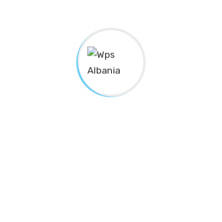
Ja disa gra shembull për individët e
sipërmarrjet që duan të rriten
Zgjedhja e 6 zonjave deputete në Kryesinë e
PD, Mimoza Hajdarmataj: Hap i rëndësishëm për
promovimin e grave në politikë dhe
vendimmarrje
Mimoza Hajdarmataj e ftuar në “Intervista e
mbrëmjes” flet për krimet në familje