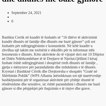
September 24, 2021
0
Bashkia Cerrik në kuadër të fushatës së “16 ditëve të aktivizimit
kundër dhunës në familje dhe dhunës me bazë gjinore” çeli sot
fushatën për ndërgjegjësimin e komunitetit. Në këtë kuadër u
zhvillua një takim me nxënësit e shkollës për tu informuar mbi
fenomenin e dhunës. Këto aktivitete do të vijojnë deri më 10 Dhjetor
në Ditën Ndërkombëtare të të Drejtave të Njeriut.Qëllimi I kësaj
fushate është ndërgjegjësimi i shoqërisë rreth dhunës në familje ,
gjetja e mënyrave për parandalimin dhe reduktimin e të dhunës.
Kryetari i Bashkisë Cërrik dhe Drejtoresha e shoqatës “Gratë në
Shërbimin Publik” (WPS Albania )nënshkruan sot një marrëveshje
bashkëpunimi për të organizuar aktivitete për çështje shumë të
rëndësishme dhe sensitive, sic është parandalimi i dhunës me bazë
gjinore si dhe përpjekjet për fuqizimin e të rinjve dhe grave.