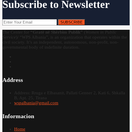
Subscribe to Newsletter
SUBSCRIBE
The Center for
“Gratë në Shërbim Publik”
(
Women in Public
Service
)/ “WPS Albania”, is an organization that operates within the
civil society. It’s an independent, autonomous, non-profit, non-
governmental body of indefinite duration.
Address
Address: Rruga e Elbasanit, Pallati Genner 2, Kati 6, Shkalla
B, Apt. 25, Tirana
wspalbania@gmail.com
Informacion
Home