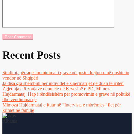
Recent Posts
Studimi, përfaqësim minimal i grave në poste drejtuese në pushtetin
vendor në Shqipëri
Ja disa gra shembull për individët e sipërmarrjet që duan të rriten
Zgjedhja e 6 zonjave deputete në Kryesinë e PD, Mimoza
Hajdarmataj: Hap i rëndësishëm për promovimin e grave në politikë
dhe vendimmarrje
Mimoza Hajdarmataj e ftuar në “Intervista e mbrëmjes” flet për
krimet në familje