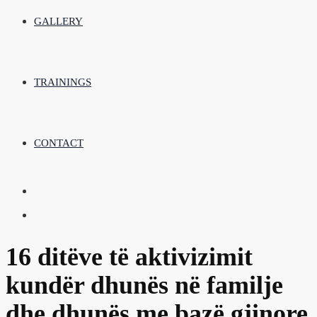
GALLERY
TRAININGS
CONTACT
16 ditëve të aktivizimit
kundër dhunës në familje
dhe dhunës me bazë gjinore