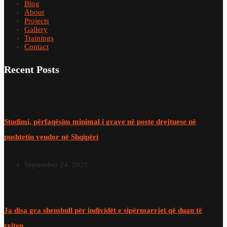
Blog
About
Projects
Gallery
Trainings
Contact
Recent Posts
Studimi, përfaqësim minimal i grave në poste drejtuese në
pushtetin vendor në Shqipëri
September 24, 2021
Ja disa gra shembull për individët e sipërmarrjet që duan të
rriten